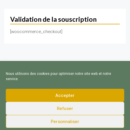
Validation de la souscription
[woocommerce_checkout]
Nous utilisons des cookies pour optimiser notre site web et notre
service.
Accepter
Refuser
Contact - Souscription - Mentions légales - Copyright 2019 @
Personnaliser
Akumaw
- Illustrations :
Le Trait de Lou